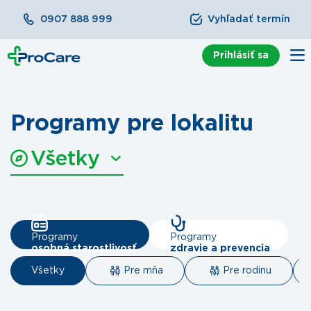
0907 888 999
Vyhľadať termín
Prihlásiť sa
Programy pre lokalitu
Všetky
Programy
Programy
osobná starostlivosť
zdravie a prevencia
Všetky
Pre mňa
Pre rodinu