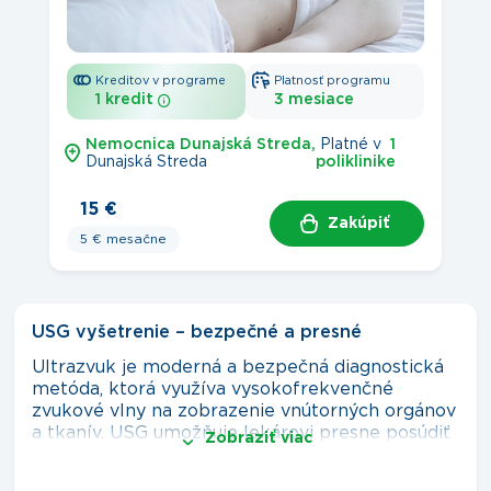
Kreditov v programe
Platnosť programu
1 kredit
3 mesiace
Nemocnica Dunajská Streda,
 Platné v 
 1 
Dunajská Streda 
poliklinike 
15 €
Zakúpiť
5 € mesačne
USG vyšetrenie – bezpečné a presné
Ultrazvuk je moderná a bezpečná diagnostická
metóda, ktorá využíva vysokofrekvenčné
zvukové vlny na zobrazenie vnútorných orgánov
a tkanív. USG umožňuje lekárovi presne posúdiť
Zobraziť viac
stav orgánov, identifikovať možné zmeny alebo
ochorenia a sledovať vývoj zdravotného stavu –