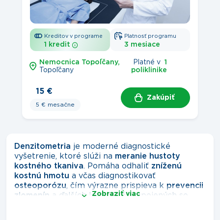
Kreditov v programe
Platnosť programu
1 kredit
3 mesiace
Nemocnica Topoľčany,
 Platné v 
 1 
Topoľčany 
poliklinike 
15 €
Zakúpiť
5 € mesačne
Denzitometria
je moderné diagnostické
vyšetrenie, ktoré slúži na
meranie hustoty
kostného tkaniva
. Pomáha odhaliť
zníženú
kostnú hmotu
a včas diagnostikovať
osteoporózu
, čím výrazne prispieva k
prevencii
Zobraziť viac
zlomenín
a ďalších komplikácií spojených so
stratou kostnej pevnosti.