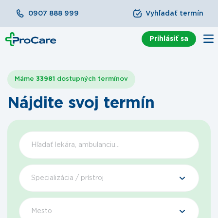
0907 888 999
Vyhľadať termín
Prihlásiť sa
Máme
33981
dostupných termínov
Nájdite svoj termín
Špecializácia / prístroj
Mesto