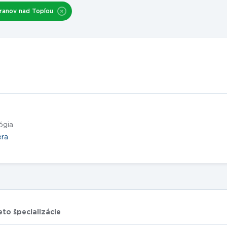
ranov nad Topľou
ógia
era
eto špecializácie