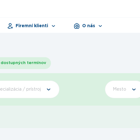
Firemní klienti
O nás
Pracovná zdravotná služba
Zariadenia
Dni zdravia
Dokumenty
Produkty
dostupných termínov
ecializácia / prístroj
Mesto