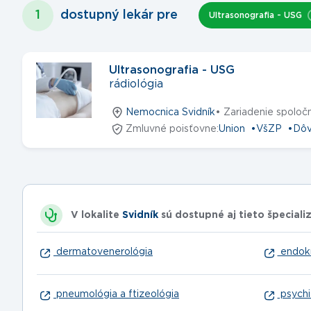
1
dostupný lekár
pre
Ultrasonografia - USG
Ultrasonografia - USG
rádiológia
Nemocnica Svidník
• Zariadenie spoloč
Zmluvné poisťovne:
Union
VšZP
Dô
V lokalite
Svidník
sú dostupné aj tieto špeciali
dermatovenerológia
endokr
pneumológia a ftizeológia
psychi