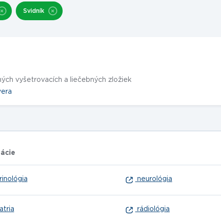
Svidník
ných vyšetrovacích a liečebných zložiek
vera
zácie
inológia
neurológia
atria
rádiológia