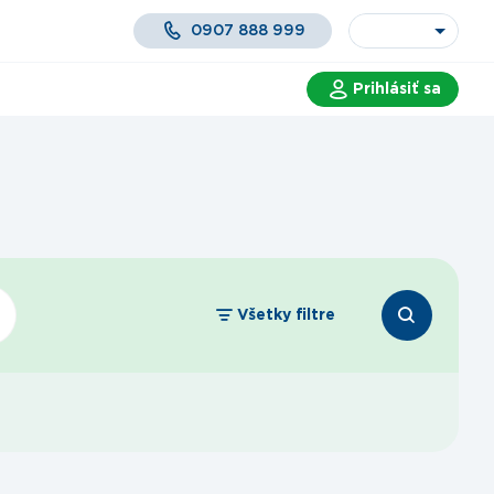
0907 888 999
Prihlásiť sa
 a služby
Všetky filtre