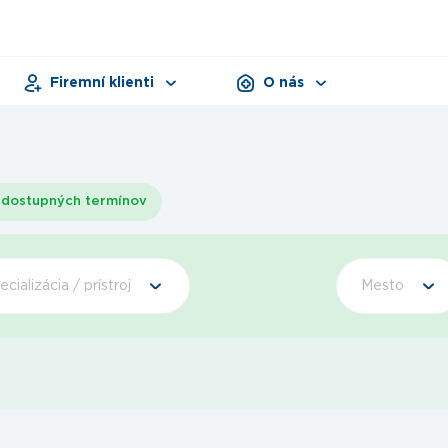
Firemní klienti
O nás
Pracovná zdravotná služba
Zariadenia
Dni zdravia
Dokumenty
Produkty
dostupných termínov
ecializácia / prístroj
Mesto