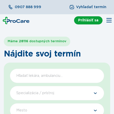
0907 888 999
Vyhľadať termín
Prihlásiť sa
Máme
28116
dostupných termínov
Nájdite svoj termín
Špecializácia / prístroj
Mesto