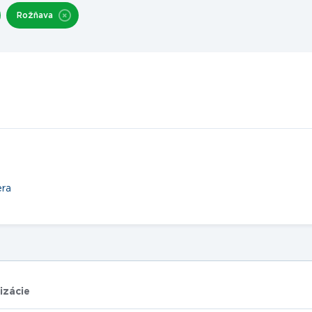
Rožňava
era
izácie