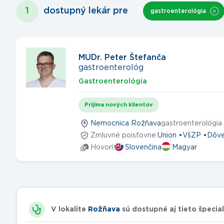
1
dostupný lekár
pre
gastroenterológia
MUDr. Peter Štefanča
gastroenterológ
Gastroenterológia
Prijíma nových klientov
Nemocnica Rožňava
gastroenterológia
Zmluvné poisťovne:
Union
VšZP
Dôv
Hovorí:
Slovenčina
Magyar
V lokalite
Rožňava
sú dostupné aj tieto špecial