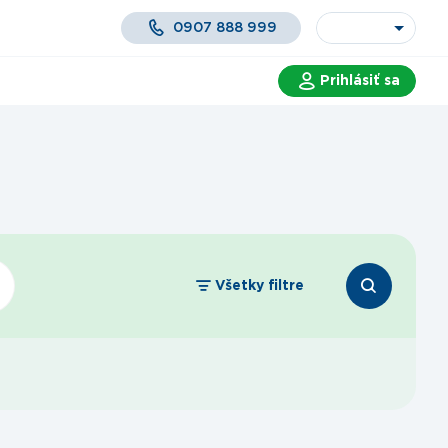
0907 888 999
Prihlásiť sa
 a služby
Všetky filtre