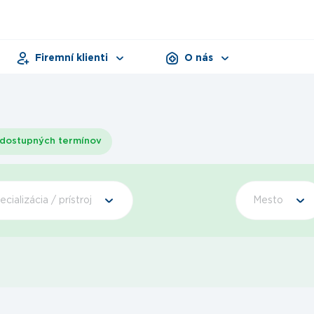
Firemní klienti
O nás
Pracovná zdravotná služba
Zariadenia
Dni zdravia
Dokumenty
Produkty
dostupných termínov
ecializácia / prístroj
Mesto