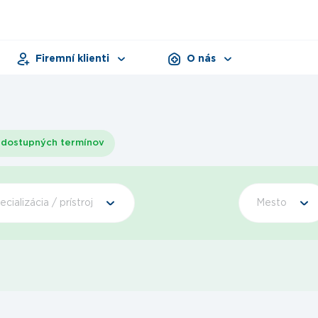
Firemní klienti
O nás
Pracovná zdravotná služba
Zariadenia
Dni zdravia
Dokumenty
Produkty
dostupných termínov
ecializácia / prístroj
Mesto