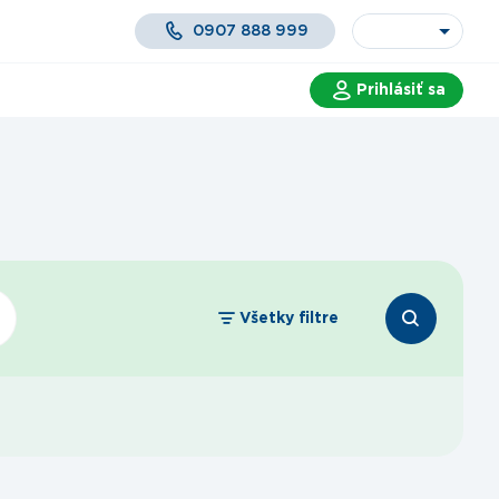
0907 888 999
Prihlásiť sa
 a služby
Všetky filtre