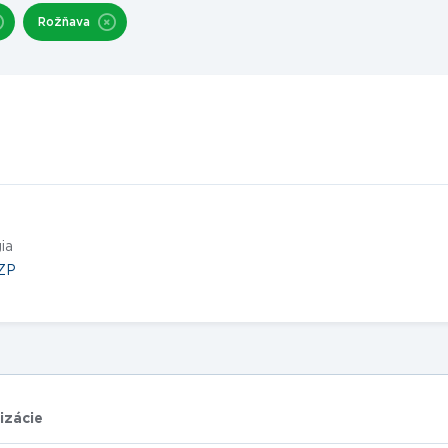
Rožňava
ia
ZP
izácie