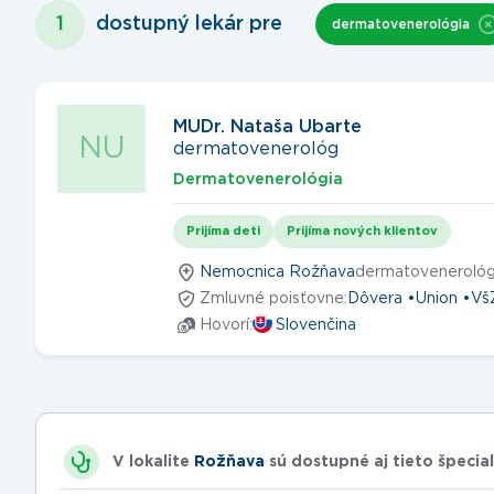
1
dostupný lekár
pre
dermatovenerológia
MUDr. Nataša Ubarte
NU
dermatovenerológ
Dermatovenerológia
Prijíma deti
Prijíma nových klientov
Nemocnica Rožňava
dermatovenerológ
Zmluvné poisťovne:
Dôvera
Union
Vš
Hovorí:
Slovenčina
V lokalite
Rožňava
sú dostupné aj tieto špecial