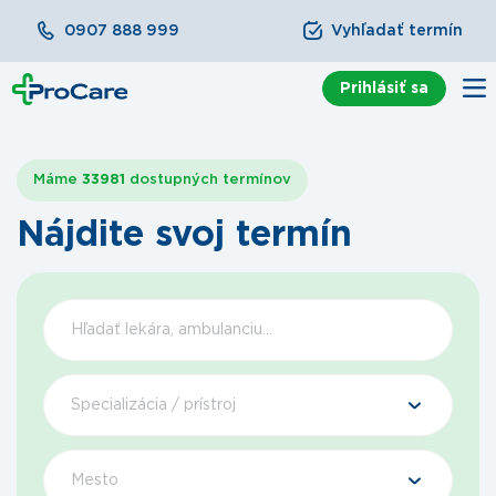
0907 888 999
Vyhľadať termín
Prihlásiť sa
Máme
33981
dostupných termínov
Nájdite svoj termín
Špecializácia / prístroj
Mesto