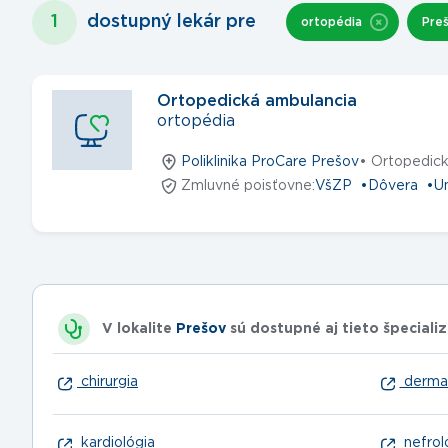
1
dostupný lekár
pre
ortopédia
Pre
Ortopedická ambulancia
ortopédia
Poliklinika ProCare Prešov
• Ortopedick
Zmluvné poisťovne:
VšZP
Dôvera
U
V lokalite
Prešov
sú dostupné aj tieto špecializ
chirurgia
dermat
kardiológia
nefrol