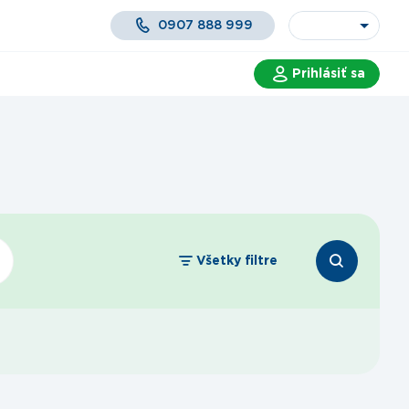
0907 888 999
Prihlásiť sa
 a služby
Všetky filtre