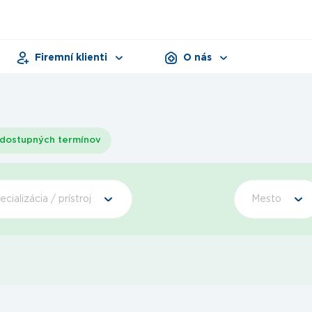
Firemní klienti
O nás
Pracovná zdravotná služba
Zariadenia
Dni zdravia
Dokumenty
Produkty
dostupných termínov
ecializácia / prístroj
Mesto