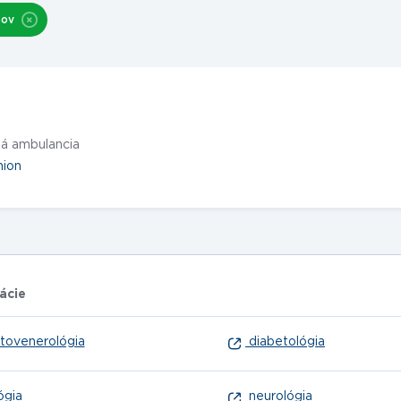
šov
á ambulancia
nion
ácie
ovenerológia
diabetológia
ógia
neurológia