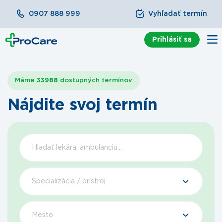
0907 888 999
Vyhľadať termín
Prihlásiť sa
Máme
33988
dostupných termínov
Nájdite svoj termín
Špecializácia / prístroj
Mesto