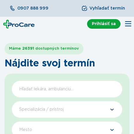
0907 888 999
Vyhľadať termín
Prihlásiť sa
Máme
26391
dostupných termínov
Nájdite svoj termín
Špecializácia / prístroj
Mesto