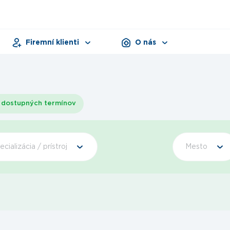
Firemní klienti
O nás
Pracovná zdravotná služba
Zariadenia
Dni zdravia
Dokumenty
Produkty
dostupných termínov
ecializácia / prístroj
Mesto