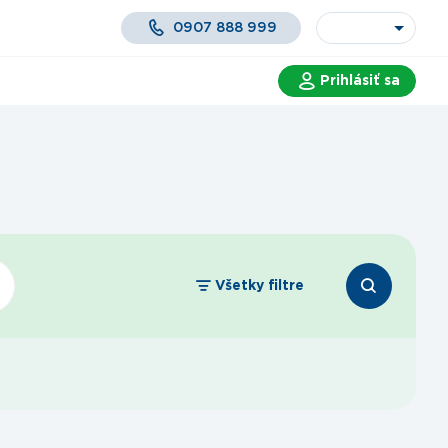
0907 888 999
Prihlásiť sa
 a služby
Všetky filtre