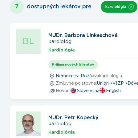
7
dostupných lekárov
pre
kardiológia
MUDr. Barbora Linkeschová
BL
kardiológ
Kardiológia
Prijíma nových klientov
Nemocnica Rožňava
kardiológia
Zmluvné poisťovne:
Union
VšZP
Dôv
Hovorí:
Slovenčina
English
MUDr. Petr Kopecký
kardiológ
Kardiológia