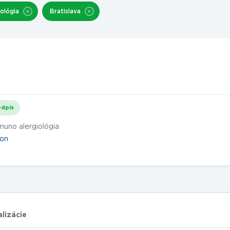
iológia
Bratislava
dpis
muno alergiológia
ion
alizácie