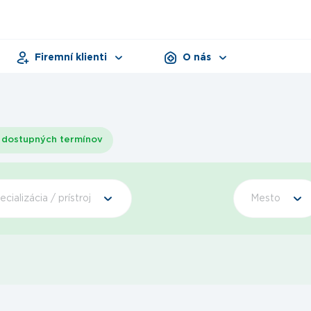
Firemní klienti
O nás
Pracovná zdravotná služba
Zariadenia
Dni zdravia
Dokumenty
Produkty
dostupných termínov
ecializácia / prístroj
Mesto