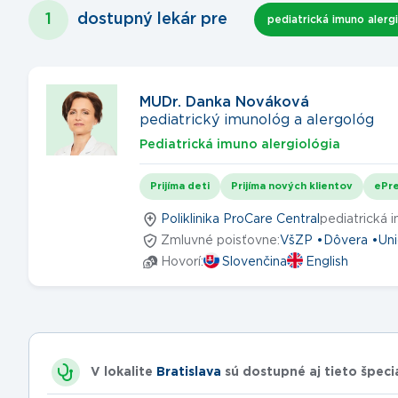
1
dostupný lekár
pre
pediatrická imuno alerg
MUDr. Danka Nováková
pediatrický imunológ a alergológ
Pediatrická imuno alergiológia
Prijíma deti
Prijíma nových klientov
ePre
Poliklinika ProCare Central
pediatrická i
Zmluvné poisťovne:
VšZP
Dôvera
Un
Hovorí:
Slovenčina
English
V lokalite
Bratislava
sú dostupné aj tieto špeci