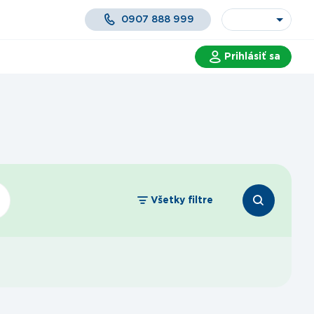
0907 888 999
Prihlásiť sa
 a služby
Všetky filtre