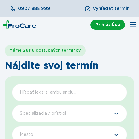
0907 888 999
Vyhľadať termín
Prihlásiť sa
Máme
28116
dostupných termínov
Nájdite svoj termín
Špecializácia / prístroj
Mesto