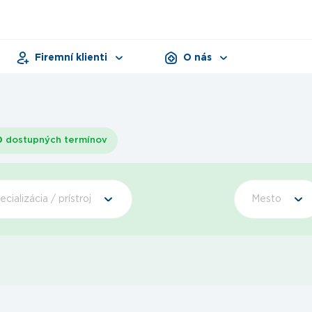
Firemní klienti
O nás
Pracovná zdravotná služba
Zariadenia
Dni zdravia
Dokumenty
Produkty
0
dostupných termínov
ecializácia / prístroj
Mesto