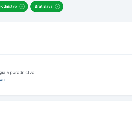
rodníctvo
Bratislava
gia a pôrodníctvo
ion