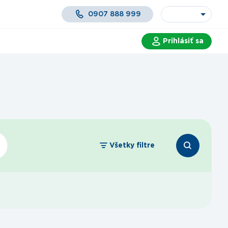
0907 888 999
Prihlásiť sa
 a služby
Všetky filtre