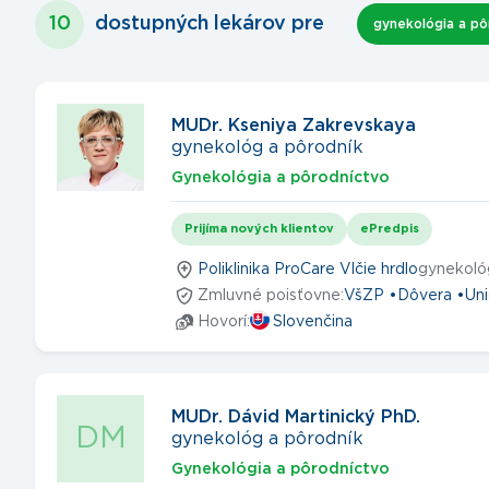
10
dostupných lekárov
pre
gynekológia a pô
MUDr. Kseniya Zakrevskaya
gynekológ a pôrodník
Gynekológia a pôrodníctvo
Prijíma nových klientov
ePredpis
Poliklinika ProCare Vlčie hrdlo
gynekoló
Zmluvné poisťovne:
VšZP
Dôvera
Un
Hovorí:
Slovenčina
MUDr. Dávid Martinický PhD.
DM
gynekológ a pôrodník
Gynekológia a pôrodníctvo