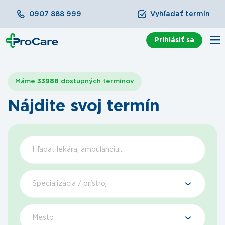
0907 888 999
Vyhľadať termín
Prihlásiť sa
Máme
33988
dostupných termínov
Nájdite svoj termín
Špecializácia / prístroj
Mesto